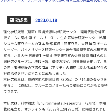
2023.01.18
理化学研究所（理研）環境資源科学研究センター 環境代謝分析研
究チームの菊地 淳 チームリーダー、生命医科学研究センター 粘膜
システム研究チームの宮本 浩邦 客員主管研究員、大野 博司 チーム
リーダー、バイオリソース研究センター統合情報開発室の桝屋啓志
室長、北里大学 医療衛生学部 血液学研究室の佐藤 隆司 講師らの共
同研究グループは、機械学習、構造方程式、因果推論を用いて、魚
の陸上養殖施設の下流の海草（アマモ）の繁茂に関わる成長特性の
評価指標を見いだすことに成功しました。
本研究成果は、持続可能な開発目標（SDGs）の「14.海の豊かさを
守ろう」に貢献し、ブルーエコノミー社会の構築につながると期待
できます。
本研究は、科学雑誌『Environmental Research』（2月号）の掲
載に先立ち、オンライン版（2022年12月29日付）に掲載されまし