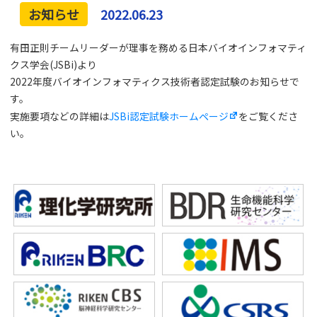
2022.06.23
有田正則チームリーダーが理事を務める⽇本バイオインフォマティ
クス学会(JSBi)より
2022年度バイオインフォマティクス技術者認定試験のお知らせで
す。
実施要項などの詳細は
JSBi認定試験ホームページ
をご覧くださ
い。