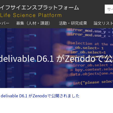
ンバー
募集（人材・課題）
活動・研究成果
論文リス
E delivable D6.1 がZeno
DE delivable D6.1 がZenodoで公開されました